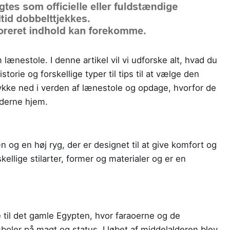
ænestole. I denne artikel vil vi udforske alt, hvad du
torie og forskellige typer til tips til at vælge den
 dykke ned i verden af lænestole og opdage, hvorfor de
oderne hjem.
 og en høj ryg, der er designet til at give komfort og
kellige stilarter, former og materialer og er en
.
 til det gamle Egypten, hvor faraoerne og de
oler på magt og status. I løbet af middelalderen blev