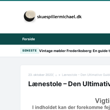
Skip to content
Forside
Vintage møbler Frederiksberg: En guide til
SENESTE
23. oktober 2023
⌂
Lænestole – Den Ultimative Guid
Lænestole – Den Ultimati