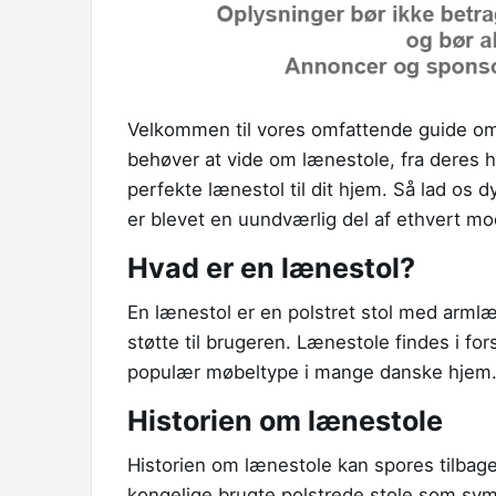
Velkommen til vores omfattende guide om l
behøver at vide om lænestole, fra deres his
perfekte lænestol til dit hjem. Så lad os
er blevet en uundværlig del af ethvert m
Hvad er en lænestol?
En lænestol er en polstret stol med armlæn
støtte til brugeren. Lænestole findes i fors
populær møbeltype i mange danske hjem
Historien om lænestole
Historien om lænestole kan spores tilbage
kongelige brugte polstrede stole som symb