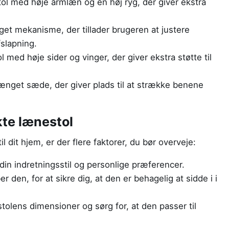
ol med høje armlæn og en høj ryg, der giver ekstra
et mekanisme, der tillader brugeren at justere
fslapning.
 med høje sider og vinger, der giver ekstra støtte til
ænget sæde, der giver plads til at strække benene
kte lænestol
 dit hjem, er der flere faktorer, du bør overveje:
 din indretningsstil og personlige præferencer.
 den, for at sikre dig, at den er behagelig at sidde i i
lens dimensioner og sørg for, at den passer til