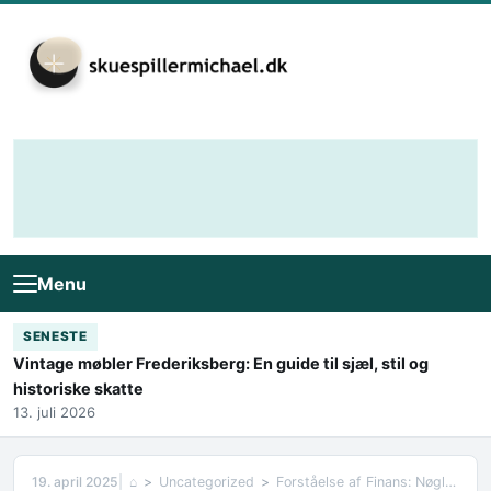
Skip to content
Menu
SENESTE
Vintage møbler Frederiksberg: En guide til sjæl, stil og
historiske skatte
13. juli 2026
19. april 2025
⌂
Uncategorized
Forståelse af Finans: Nøglen til Økonomisk Succes