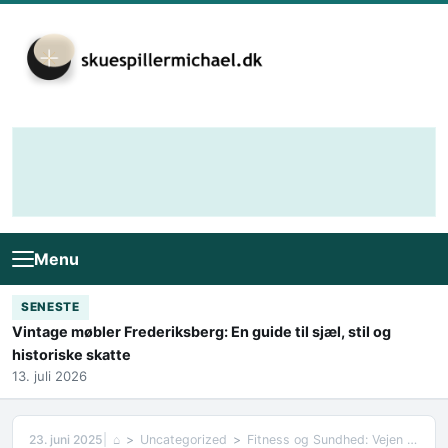
Skip to content
Menu
SENESTE
Vintage møbler Frederiksberg: En guide til sjæl, stil og
historiske skatte
13. juli 2026
23. juni 2025
⌂
Uncategorized
Fitness og Sundhed: Vejen til et Bedre Liv